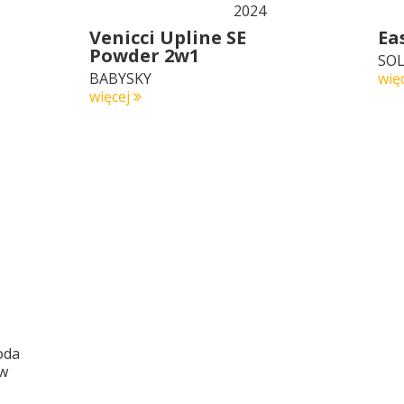
Venicci Upline SE
Ea
Powder 2w1
SOL
BABYSKY
wię
więcej