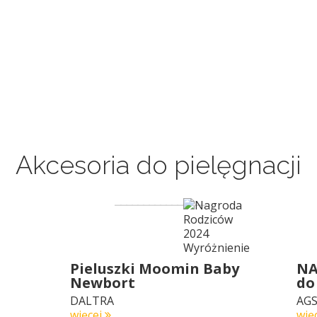
Akcesoria do pielęgnacji
Pieluszki Moomin Baby
NA
Newbort
do
DALTRA
AGS
więcej
wię