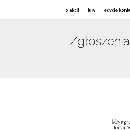
o akcji
jury
edycje konk
Zgłoszeni