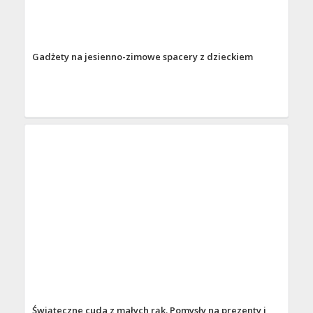
Gadżety na jesienno-zimowe spacery z dzieckiem
Świąteczne cuda z małych rąk. Pomysły na prezenty i