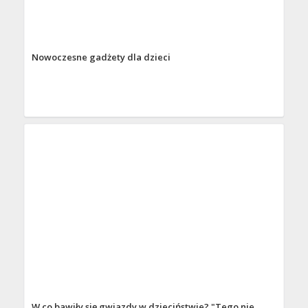
Nowoczesne gadżety dla dzieci
W co bawiły się gwiazdy w dzieciństwie? "Tego nie