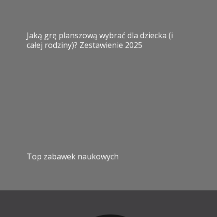
Jaką grę planszową wybrać dla dziecka (i
całej rodziny)? Zestawienie 2025
Top zabawek naukowych