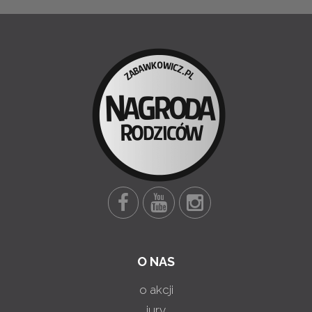
O NAS
o akcji
jury