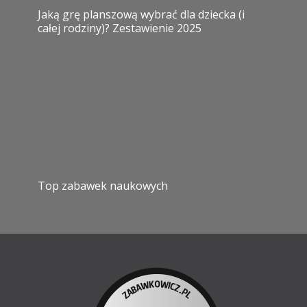
Jaką grę planszową wybrać dla dziecka (i
całej rodziny)? Zestawienie 2025
Top zabawek naukowych