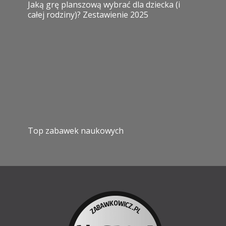
Jaką grę planszową wybrać dla dziecka (i
całej rodziny)? Zestawienie 2025
Top zabawek naukowych