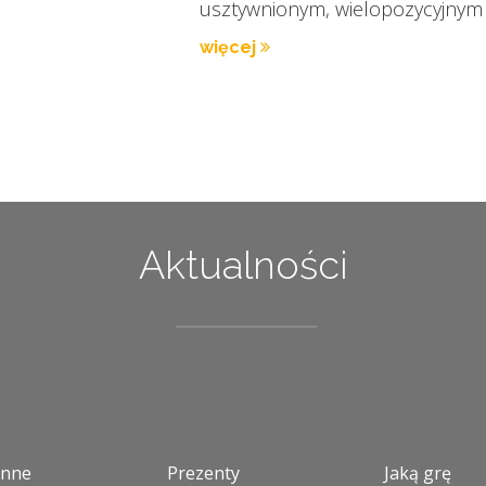
usztywnionym, wielopozycyjnym
więcej
Aktualności
enne
Prezenty
Jaką grę