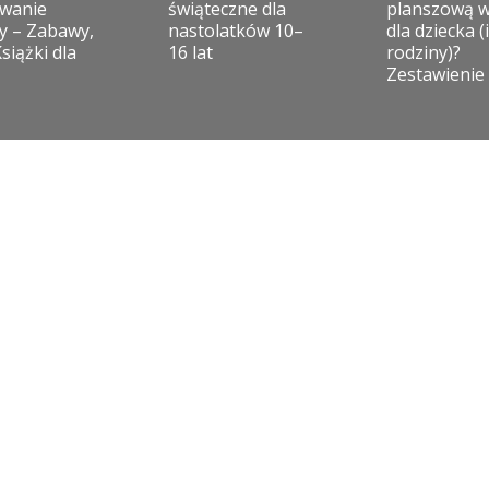
wanie
świąteczne dla
planszową 
y – Zabawy,
nastolatków 10–
dla dziecka (i
Książki dla
16 lat
rodziny)?
Zestawienie
O NAS
EDYCJE KONKURSU
o akcji
2026
Edycja XXIII
jury
2025
Edycja XXII
kontakt
2025
Edycja XXI
dla mediów
2024
Edycja XX
logotypy do pobrania
2024
Edycja XIX
zgłoś produkt
2023
Edycja XVIII
media o konkursie
2023
Edycja XVII
2022
Edycja XVI