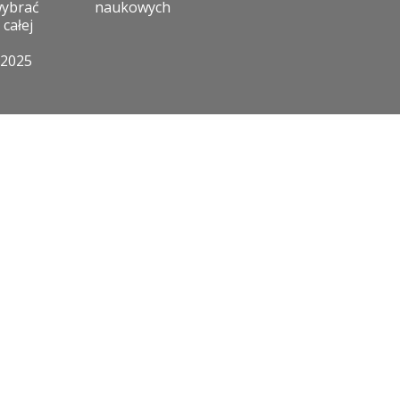
wybrać
naukowych
 całej
 2025
POZOSTAŁE NAGRODY