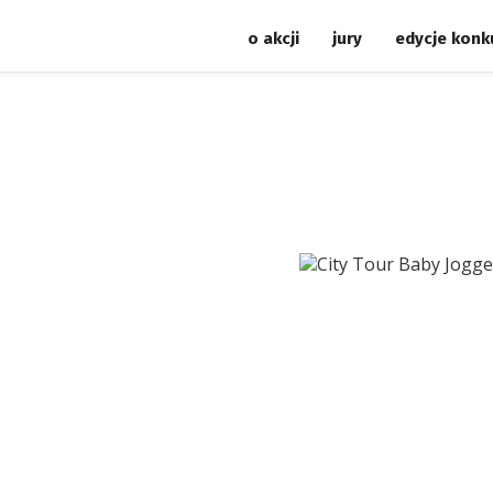
o akcji
jury
edycje konk