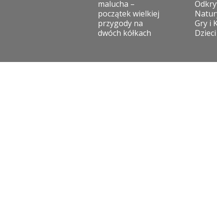
malucha –
Odkry
początek wielkiej
Natur
przygody na
Gry i 
dwóch kółkach
Dzieci