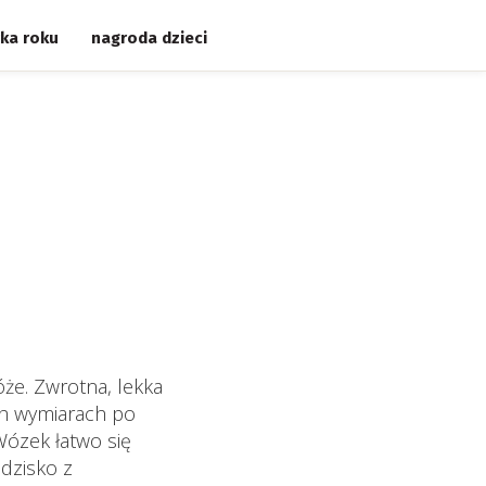
ka roku
nagroda dzieci
óże. Zwrotna, lekka
ch wymiarach po
Wózek łatwo się
edzisko z