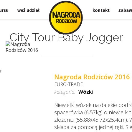
ursu
weź udział
kontakt
zabaw
City Tour Baby Jogger
Nagroda Rodziców 2016
EURO-TRADE
kategoria:
Wózki
Niewielki wózek na dalekie podr
spacerówka (6,57kg) o niewielki
złożeniu (55,88x45,72x25,4cm). 
składa za pomocą jednej ręki. Si