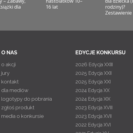
y – Zabawy,
nastolatków 10–
dla dziecka (i
Książki dla
16 lat
rodziny)?
Zestawienie
O NAS
EDYCJE KONKURSU
o akcji
2026
Edycja XXIII
jury
2025
Edycja XXII
kontakt
2025
Edycja XXI
dla mediów
2024
Edycja XX
logotypy do pobrania
2024
Edycja XIX
zgłoś produkt
2023
Edycja XVIII
media o konkursie
2023
Edycja XVII
2022
Edycja XVI