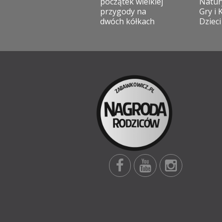
początek wielkiej
Natur
przygody na
Gry i 
dwóch kółkach
Dzieci