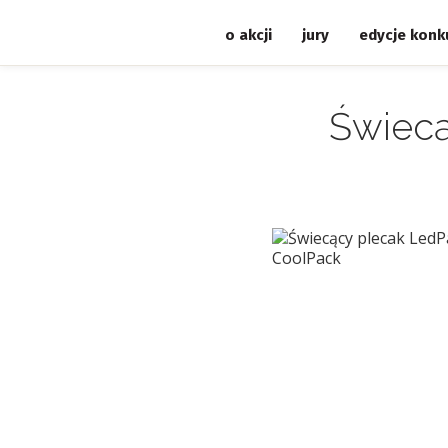
o akcji
jury
edycje konk
Świecą