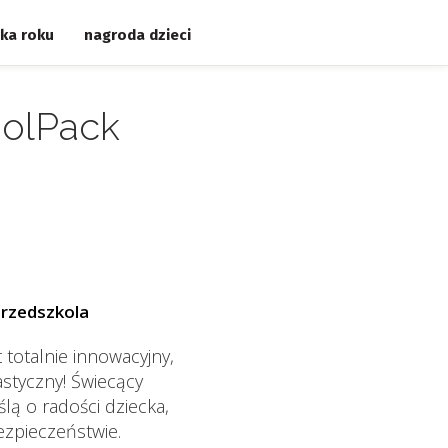
ka roku
nagroda dzieci
oolPack
przedszkola
totalnie innowacyjny,
astyczny! Świecący
ą o radości dziecka,
bezpieczeństwie.