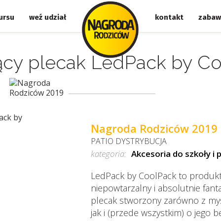
ursu
weź udział
kontakt
zabaw
cy plecak LedPack by C
Nagroda Rodziców 2019
PATIO DYSTRYBUCJA
kategoria:
Akcesoria do szkoły i 
LedPack by CoolPack to produkt 
niepowtarzalny i absolutnie fant
plecak stworzony zarówno z myśl
jak i (przede wszystkim) o jego 