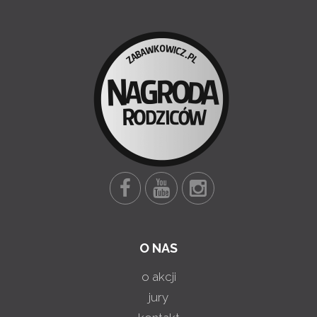
O NAS
o akcji
jury